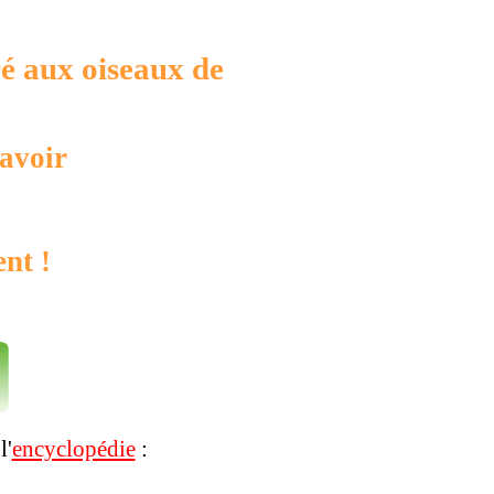
ré aux oiseaux de
savoir
ent !
l'
encyclopédie
: