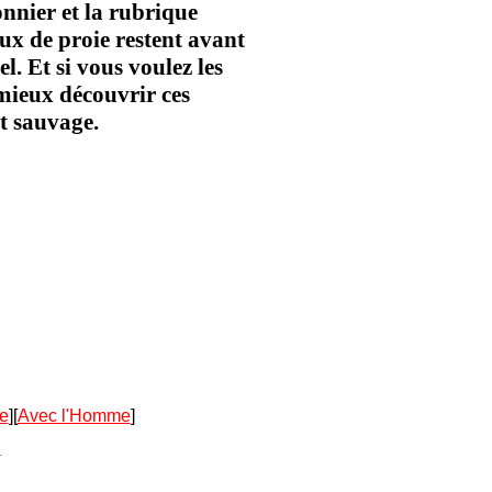
onnier et la rubrique
aux de proie restent avant
. Et si vous voulez les
 mieux découvrir ces
ut sauvage.
e
][
Avec l'Homme
]