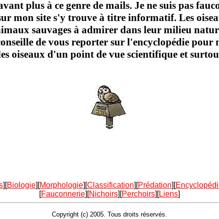
ant plus à ce genre de mails. Je ne suis pas fauc
r mon site s'y trouve à titre informatif. Les oise
imaux sauvages à admirer dans leur milieu naturel
conseille de vous reporter sur l'encyclopédie pour
s oiseaux d'un point de vue scientifique et surto
s
][
Biologie
][
Morphologie
][
Classification
][
Prédation
][
Encyclopédi
[
Fauconnerie
][
Nichoirs
][
Perchoirs
][
Liens
]
Copyright (c) 2005. Tous droits réservés.