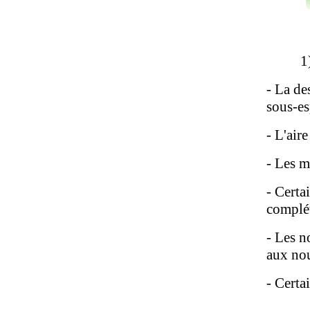
1
- La de
sous-es
- L'air
- Les m
- Certa
complé
- Les n
aux no
- Certa