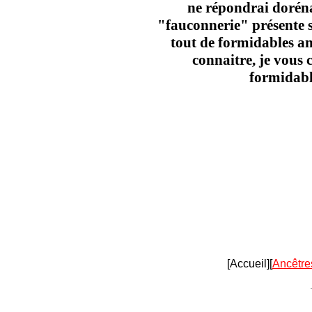
ne répondrai dorénav
"fauconnerie" présente su
tout de formidables an
connaitre, je vous 
formidable
[Accueil][
Ancêtre